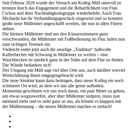
Seit Februar 2026 wurde der Versuch am Kolleg Müll sinnvoll zu
trennen durch das Engagement und die Beharrlichkeit von Frau
Cichon und ihrer Nachhaltigkeitsgruppe wiederbelebt. Auch Frau
Michaelis hat ihr Verhandlungsgeschick eingesetzt und so konnten
große neue Mülleimer angeschafft werden, die nun in allen Fluren
stehen.
Die kleinen Mülleimer sind aus den Klassenzimmern ganz
verschwunden, die Mülleimer mit Fußbedienung im Flur, laden nun
zum richtigen Trennen ein.
Vielleicht endet jetzt auch die unselige „Tradition“ halbvolle
Kaffeebecher mit Schwung in Mülleimer zu werfen – eine
Waschbecken ist nämlich ganz in der Nähe auf dem Flur zu finden.
Die Wände bedanken sich!
Der Umgang mit Müll sagt viel über Orte aus, auch darüber wieviel
Wertschätzung ihnen entgegengebracht wird.
Die neue Struktur kann dazu beitragen, dass unser Kolleg ein noch
schönerer Ort wird, an dem wir uns alle gerne aufhalten.
Momentan gewöhnen wir uns noch daran, ein paar Meter zu gehen,
um etwas wegzuwerfen, aber über Mülleimer stolpern, muss nun
niemand mehr und es sieht ganz so aus, als könnte es klappen mit
der Mülltrennung – die neuen Mülleimer machen es einfach!