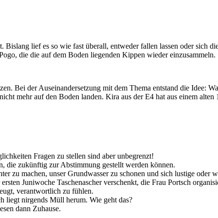
Bislang lief es so wie fast überall, entweder fallen lassen oder sich
rs Pogo, die die auf dem Boden liegenden Kippen wieder einzusammeln.
en. Bei der Auseinandersetzung mit dem Thema entstand die Idee: Wa
icht mehr auf den Boden landen. Kira aus der E4 hat aus einem alten 1
hkeiten Fragen zu stellen sind aber unbegrenzt!
, die zukünftig zur Abstimmung gestellt werden können.
ichter zu machen, unser Grundwasser zu schonen und sich lustige oder 
ersten Juniwoche Taschenascher verschenkt, die Frau Portsch organisie
zeugt, verantwortlich zu fühlen.
h liegt nirgends Müll herum. Wie geht das?
diesen dann Zuhause.