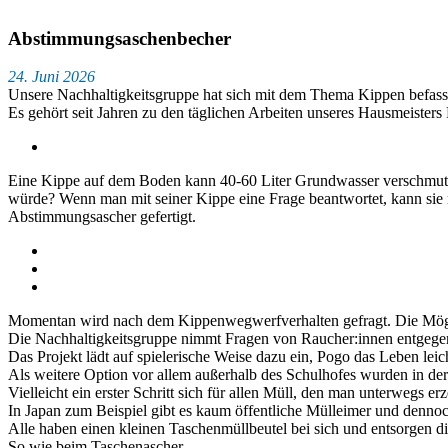
Abstimmungsaschenbecher
24. Juni 2026
Unsere Nachhaltigkeitsgruppe hat sich mit dem Thema Kippen befasst. 
Es gehört seit Jahren zu den täglichen Arbeiten unseres Hausmeiste
Eine Kippe auf dem Boden kann 40-60 Liter Grundwasser verschmutz
würde? Wenn man mit seiner Kippe eine Frage beantwortet, kann sie n
Abstimmungsascher gefertigt.
Momentan wird nach dem Kippenwegwerfverhalten gefragt. Die Möglic
Die Nachhaltigkeitsgruppe nimmt Fragen von Raucher:innen entgegen
Das Projekt lädt auf spielerische Weise dazu ein, Pogo das Leben le
Als weitere Option vor allem außerhalb des Schulhofes wurden in der 
Vielleicht ein erster Schritt sich für allen Müll, den man unterwegs er
In Japan zum Beispiel gibt es kaum öffentliche Mülleimer und dennoc
Alle haben einen kleinen Taschenmüllbeutel bei sich und entsorgen 
So wie beim Taschenascher.