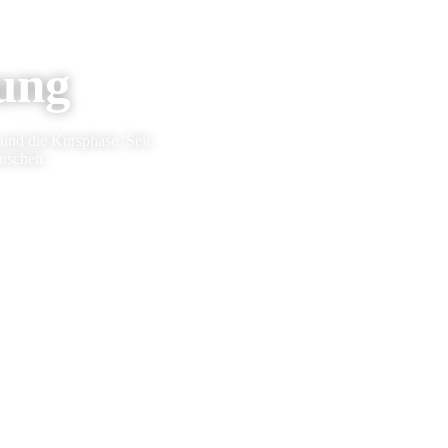
dung
und die Kursphase. Seit
enschen.