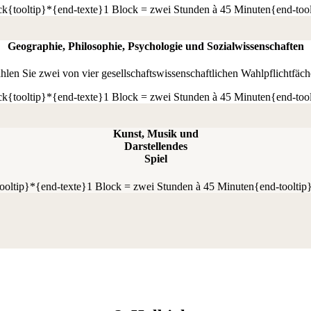
ock{tooltip}*{end-texte}1 Block = zwei Stunden à 45 Minuten{end-too
Geographie, Philosophie, Psychologie und Sozialwissenschaften
hlen Sie zwei von vier gesellschaftswissenschaftlichen Wahlpflichtfäch
ock{tooltip}*{end-texte}1 Block = zwei Stunden à 45 Minuten{end-too
Kunst, Musik und
Darstellendes
Spiel
tooltip}*{end-texte}1 Block = zwei Stunden à 45 Minuten{end-tooltip