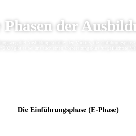
 Phasen der Ausbil
dungsweg drei Ausbildungsschritte: den Vorkurs, die Einführungsphase 
2020 gibt es bei uns auch einen Vorbereitungskurs für geflüchtete M
Die Einführungsphase (E-Phase)