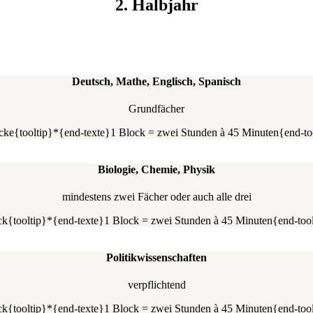
2. Halbjahr
Deutsch, Mathe, Englisch, Spanisch
Grundfächer
öcke{tooltip}*{end-texte}1 Block = zwei Stunden à 45 Minuten{end-to
Biologie, Chemie, Physik
mindestens zwei Fächer oder auch alle drei
ock{tooltip}*{end-texte}1 Block = zwei Stunden à 45 Minuten{end-too
Politikwissenschaften
verpflichtend
ock{tooltip}*{end-texte}1 Block = zwei Stunden à 45 Minuten{end-too